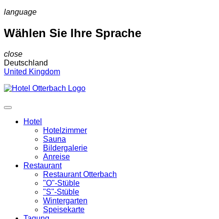
language
Wählen Sie Ihre Sprache
close
Deutschland
United Kingdom
Hotel
Hotelzimmer
Sauna
Bildergalerie
Anreise
Restaurant
Restaurant Otterbach
"O"-Stüble
"S"-Stüble
Wintergarten
Speisekarte
Tagung